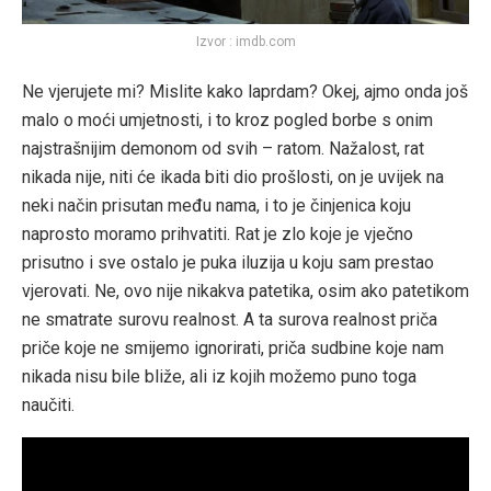
Izvor : imdb.com
Ne vjerujete mi? Mislite kako laprdam? Okej, ajmo onda još
malo o moći umjetnosti, i to kroz pogled borbe s onim
najstrašnijim demonom od svih – ratom. Nažalost, rat
nikada nije, niti će ikada biti dio prošlosti, on je uvijek na
neki način prisutan među nama, i to je činjenica koju
naprosto moramo prihvatiti. Rat je zlo koje je vječno
prisutno i sve ostalo je puka iluzija u koju sam prestao
vjerovati. Ne, ovo nije nikakva patetika, osim ako patetikom
ne smatrate surovu realnost. A ta surova realnost priča
priče koje ne smijemo ignorirati, priča sudbine koje nam
nikada nisu bile bliže, ali iz kojih možemo puno toga
naučiti.