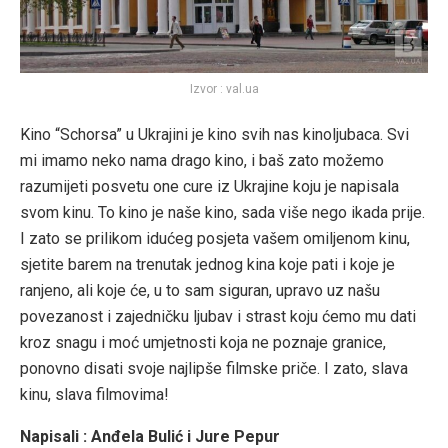
Izvor : val.ua
Kino “Schorsa” u Ukrajini je kino svih nas kinoljubaca. Svi
mi imamo neko nama drago kino, i baš zato možemo
razumijeti posvetu one cure iz Ukrajine koju je napisala
svom kinu. To kino je naše kino, sada više nego ikada prije.
I zato se prilikom idućeg posjeta vašem omiljenom kinu,
sjetite barem na trenutak jednog kina koje pati i koje je
ranjeno, ali koje će, u to sam siguran, upravo uz našu
povezanost i zajedničku ljubav i strast koju ćemo mu dati
kroz snagu i moć umjetnosti koja ne poznaje granice,
ponovno disati svoje najlipše filmske priče. I zato, slava
kinu, slava filmovima!
Napisali : Anđela Bulić i Jure Pepur