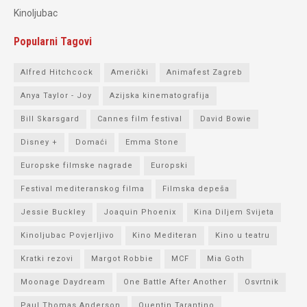
Kinoljubac
Popularni Tagovi
Alfred Hitchcock
Američki
Animafest Zagreb
Anya Taylor - Joy
Azijska kinematografija
Bill Skarsgard
Cannes film festival
David Bowie
Disney +
Domaći
Emma Stone
Europske filmske nagrade
Europski
Festival mediteranskog filma
Filmska depeša
Jessie Buckley
Joaquin Phoenix
Kina Diljem Svijeta
Kinoljubac Povjerljivo
Kino Mediteran
Kino u teatru
Kratki rezovi
Margot Robbie
MCF
Mia Goth
Moonage Daydream
One Battle After Another
Osvrtnik
Paul Thomas Anderson
Quentin Tarantino