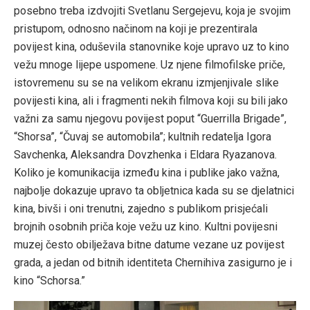
posebno treba izdvojiti Svetlanu Sergejevu, koja je svojim
pristupom, odnosno načinom na koji je prezentirala
povijest kina, oduševila stanovnike koje upravo uz to kino
vežu mnoge lijepe uspomene. Uz njene filmofilske priče,
istovremenu su se na velikom ekranu izmjenjivale slike
povijesti kina, ali i fragmenti nekih filmova koji su bili jako
važni za samu njegovu povijest poput “Guerrilla Brigade”,
“Shorsa”, “Čuvaj se automobila”; kultnih redatelja Igora
Savchenka, Aleksandra Dovzhenka i Eldara Ryazanova.
Koliko je komunikacija između kina i publike jako važna,
najbolje dokazuje upravo ta obljetnica kada su se djelatnici
kina, bivši i oni trenutni, zajedno s publikom prisjećali
brojnih osobnih priča koje vežu uz kino. Kultni povijesni
muzej često obilježava bitne datume vezane uz povijest
grada, a jedan od bitnih identiteta Chernihiva zasigurno je i
kino “Schorsa.”