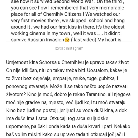
Izvor : instagram
Umjetnost kina Schorsa u Chernihivu je upravo takav život.
On nije idiličan, niti on takav treba biti. Uostalom, kakav je
to život bez osjećaja, empatije, muke, tuge, gubitka, i
ponovnog stvaranja. Može li se tako nešto uopće nazvati
životom? Kino je moć, dobro je rekao Tarantino, ali njegova
moć nije građevina, mjesto, već ljudi koji tu moć stvaraju.
Kino bez ljudi ne postoji, jer ljudi su voda duši kina, a dok
ima duše ima i srca. Otkucaji tog srca su ljudske
uspomene, pa čak i onda kada ta duša krvari i pati. Nekako
baš volim misliti kako su upravo tada ti otkucaji još jači i