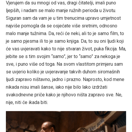
Vjerujem da su mnogi od vas, dragi čitatelji, imali puno
ljepših, i nadam se malo manje ružnih perioda u životu.
Siguran sam da vam je u tim trenucima upravo umjetnost
najviše pomogla da se osjećate više sretnim, odnosno
malo manje tužnima. Da, reći će neki, ali to je samo film, to
je samo pjesma ili to je samo knjiga. Da, to su oni ljudi koji
će vas uvjeravati kako to nije stvaran život, puka fikcija. Ma,
jebite se s tim svojim “samo”, jer to “samo” za nekoga je
sve, i puno više od toga. Na svom vlastitom primjeru sam
se uvjerio koliko je uvjeravanje takvih duhom siromašnih
ljudi zapravo ništavno, jadno i prazno. Naprosto, kod mene
nikada nisu imali šanse, iako nije bilo lako izdržati
svakodnevne priče kako je njihovo ništa zapravo sve. Ne,
nije, niti će ikada biti.