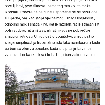
prve ljubavi, prve filmove- nema tog rata koji to može
izbrisati. Emocije se ne gube, uspomene se ne brišu, one
su vječne, baš kao što je vječna moć i snaga umjetnosti,
odnosno moć i snaga kina. Rat je razoran, rat je strašan, rat
boli, rat ubija, rat uništava, ali rat nikada ne pobijeđuje
snagu umjetnosti. Umjetnost je bogatstvo, umjetnost je
snaga, umjetnost je lijepa, ali je isto tako nemilosrdna kada
se bori sa zlom, a posebno kada je u pitanju kurvin sin
zvani rat. I neka je, takva i treba biti, i baš zato je i volimo.