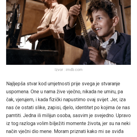
Izvor : imdb.com
Najljepša stvar kod umjetnosti prije svega je stvaranje
uspomena. One u nama žive vječno, nikada ne umiru, pa
čak, vjerujem, i kada fizički napustimo ovaj svijet. Jer, iza
nas će ostati slike, zapisi, djelo, identitet po kojima će nas
pamtiti. Jedna ili milijun osoba, sasvim je svejedno. Upravo
iz tog razloga volim bilježiti momente života, jer su na neki
način vječni dio mene. Moram priznati kako mi se sviđa