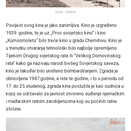
Izvor : twitter
Povijest ovog kina je jako zanimljiva. Kino je izgrađeno
1939. godine, te je uz „Prvo sovjetsko kino“ i kino
„Komsomolets“ bilo treće kino u gradu Chernihivu. Kino je
u trenutku otvaranja tehnološki bilo najbolje opremljeno.
Tijekom Drugog svjetskog rata ili “Velikog Domovinskog
rata” kako ga nazivaju narodi bivšeg Sovjetskog saveza,
kino je također bilo uništeno bombardiranjem. Zgrada je
obnovljena 1947.godine, a iste te godine, i to u periodu od
17. do 25.studenog, zgrada kina poslužila je kao sudnica u
kojoj se održavalo za javnost otvoreno suđenje njemačkim
i mađarskim ratnim zarobljenicima koji su počinili ratne
zločine.