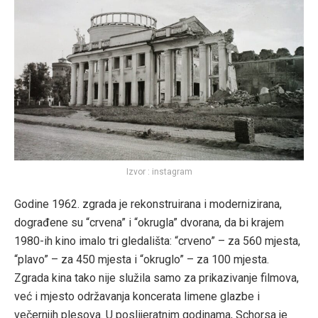
Izvor : instagram
Godine 1962. zgrada je rekonstruirana i modernizirana,
dograđene su “crvena” i “okrugla” dvorana, da bi krajem
1980-ih kino imalo tri gledališta: “crveno” – za 560 mjesta,
“plavo” – za 450 mjesta i “okruglo” – za 100 mjesta.
Zgrada kina tako nije služila samo za prikazivanje filmova,
već i mjesto održavanja koncerata limene glazbe i
večernjih plesova. U poslijeratnim godinama, Schorsa je