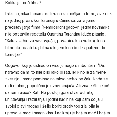
Kolika je moć filma?
Iskreno, nikad nisam pretjerano razmišljao o tome, sve dok
na jednoj press konferenciji u Cannesu, za vrijeme
predstavljanja filma “Nemilosrdni gadovi”, jedna novinarka
nije postavila redatelju Quentinu Tarantinu iduće pitanje :
“Kakav je bio za vas osjećaj, posebice kao velikog kino
filmofila, pisati kraj filma u kojem kino bude spaljeno do
temelja?”
Odgovor koji je uslijedio i više je nego simboličan : “Da,
naravno da mi to nije bilo lako pisati, jer kino je za mene
svetinja i sama pomisao na takvo nešto, pa čak i kada se
radi o filmu, poprilično je uznemirujuća. Ali znate što je još
uznemirujuće? Rat! Ne postoji gora stvar od rata,
uništavanja i razaranja, i jedini način na koji sam se ja u
svojoj glavi mogao i želio boriti protiv tog zla, bila je
upravo je moć i snaga kina. I na kraju je baš ta moć i baš ta