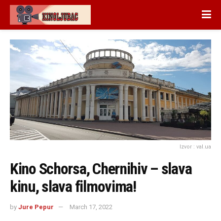
Izvor : val.ua
Kino Schorsa, Chernihiv – slava
kinu, slava filmovima!
by
Jure Pepur
March 17, 2022