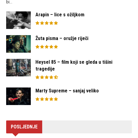
bi...
Arapin – lice s ožiljkom
Žuta pisma – oružje riječi
Heysel 85 – film koji se gleda u tišini
tragedije
Marty Supreme – sanjaj veliko
POSLJEDNJE