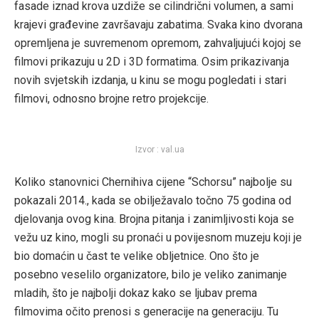
fasade iznad krova uzdiže se cilindrični volumen, a sami
krajevi građevine završavaju zabatima. Svaka kino dvorana
opremljena je suvremenom opremom, zahvaljujući kojoj se
filmovi prikazuju u 2D i 3D formatima. Osim prikazivanja
novih svjetskih izdanja, u kinu se mogu pogledati i stari
filmovi, odnosno brojne retro projekcije.
Izvor : val.ua
Koliko stanovnici Chernihiva cijene “Schorsu” najbolje su
pokazali 2014., kada se obilježavalo točno 75 godina od
djelovanja ovog kina. Brojna pitanja i zanimljivosti koja se
vežu uz kino, mogli su pronaći u povijesnom muzeju koji je
bio domaćin u čast te velike obljetnice. Ono što je
posebno veselilo organizatore, bilo je veliko zanimanje
mladih, što je najbolji dokaz kako se ljubav prema
filmovima očito prenosi s generacije na generaciju. Tu