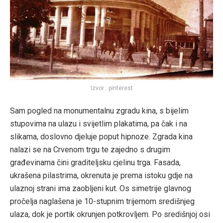
Izvor : pinterest
Sam pogled na monumentalnu zgradu kina, s bijelim
stupovima na ulazu i svijetlim plakatima, pa čak i na
slikama, doslovno djeluje poput hipnoze. Zgrada kina
nalazi se na Crvenom trgu te zajedno s drugim
građevinama čini graditeljsku cjelinu trga. Fasada,
ukrašena pilastrima, okrenuta je prema istoku gdje na
ulaznoj strani ima zaobljeni kut. Os simetrije glavnog
pročelja naglašena je 10-stupnim trijemom središnjeg
ulaza, dok je portik okrunjen potkrovljem. Po središnjoj osi