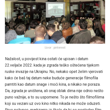
Izvor : pinterest
Nažalost, u povijest kina ostati će upisan i datum
22.veljače 2022. kada je zgrada teško oštećena tijekom
ruske invazije na Ukrajinu. No, nekako opet želim vjerovati
kako će baš taj datum neke buduće generacije filmofila
pamtiti kao datum snage i moći kina, a nikako ne poraza.
Da, zgrada je uništena, ali onaj oblak dima nije odnio nešto
puno važnije, a to su uspomene. To je nešto što filmofilima
koji su vezani uz ovo kino nitko nikada ne može oduzeti.
Prve poljupce, markiranje iz škole da bi se pogledao film,