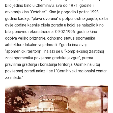
bilo jedino kino u Chernihivu, sve do 1971. godine i
otvaranja kina “October”. Kino je pogodio i požar 1993.
godine kada je “plava dvorana” u potpunosti izgorjela, da bi
dvije godine kasnije cijela zgrada u kojoj se nalazilo kino
bila ponovno rekonstruirana. 09.02.1996. godine kino
dobiva veliko priznanje, odnosno status spomenika
arhitekture lokalne vrijednosti. Zgrada ima svoj
“spomenički teritorij” i nalazi se u “kompleksnoj zaštitnoj
zoni spomenika povijesne gradske jezgre”, prema
pravilima građenja i korištenja teritorija. Osim kina u toj
povijesnoj zgradi nalazil se i “Černihivski regionalni centar
za mlade.”