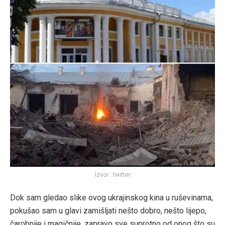
Izvor : twitter
Dok sam gledao slike ovog ukrajinskog kina u ruševinama,
pokušao sam u glavi zamišljati nešto dobro, nešto lijepo,
čarobnije i magičnije, zapravo sve suprotno od onog što su