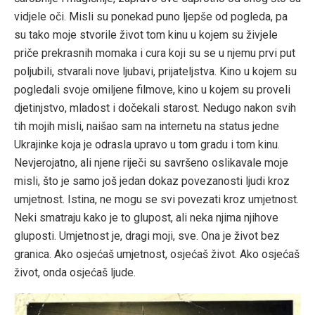
vidjele oči. Misli su ponekad puno ljepše od pogleda, pa
su tako moje stvorile život tom kinu u kojem su živjele
priče prekrasnih momaka i cura koji su se u njemu prvi put
poljubili, stvarali nove ljubavi, prijateljstva. Kino u kojem su
pogledali svoje omiljene filmove, kino u kojem su proveli
djetinjstvo, mladost i dočekali starost. Nedugo nakon svih
tih mojih misli, naišao sam na internetu na status jedne
Ukrajinke koja je odrasla upravo u tom gradu i tom kinu.
Nevjerojatno, ali njene riječi su savršeno oslikavale moje
misli, što je samo još jedan dokaz povezanosti ljudi kroz
umjetnost. Istina, ne mogu se svi povezati kroz umjetnost.
Neki smatraju kako je to glupost, ali neka njima njihove
gluposti. Umjetnost je, dragi moji, sve. Ona je život bez
granica. Ako osjećaš umjetnost, osjećaš život. Ako osjećaš
život, onda osjećaš ljude.