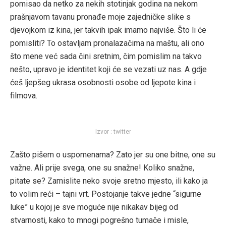
pomisao da netko za nekih stotinjak godina na nekom
prašnjavom tavanu pronađe moje zajedničke slike s
djevojkom iz kina, jer takvih ipak imamo najviše. Što li će
pomisliti? To ostavljam pronalazačima na maštu, ali ono
što mene već sada čini sretnim, čim pomislim na takvo
nešto, upravo je identitet koji će se vezati uz nas. A gdje
ćeš ljepšeg ukrasa osobnosti osobe od ljepote kina i
filmova.
Izvor : twitter
Zašto pišem o uspomenama? Zato jer su one bitne, one su
važne. Ali prije svega, one su snažne! Koliko snažne,
pitate se? Zamislite neko svoje sretno mjesto, ili kako ja
to volim reći – tajni vrt. Postojanje takve jedne “sigurne
luke” u kojoj je sve moguće nije nikakav bijeg od
stvarnosti, kako to mnogi pogrešno tumače i misle,