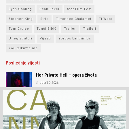
Ryan Gosling
Sean Baker
Star Film Fest
Stephen King
Stric
Timothee Chalamet
Ti West
Tom Cruise
Tonči Bibić
Trailer
Traileri
U registraturi
Vijesti
Yorgos Lanthimos
You talkin'to me
Posljednje vijesti
Her Private Hell – opera života
JULY 30, 2026
Intervju: Andrey Zvyagintsev
JULY 15, 2026