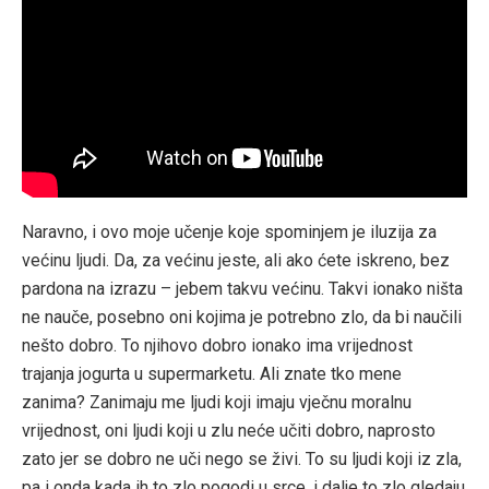
Naravno, i ovo moje učenje koje spominjem je iluzija za
većinu ljudi. Da, za većinu jeste, ali ako ćete iskreno, bez
pardona na izrazu – jebem takvu većinu. Takvi ionako ništa
ne nauče, posebno oni kojima je potrebno zlo, da bi naučili
nešto dobro. To njihovo dobro ionako ima vrijednost
trajanja jogurta u supermarketu. Ali znate tko mene
zanima? Zanimaju me ljudi koji imaju vječnu moralnu
vrijednost, oni ljudi koji u zlu neće učiti dobro, naprosto
zato jer se dobro ne uči nego se živi. To su ljudi koji iz zla,
pa i onda kada ih to zlo pogodi u srce, i dalje to zlo gledaju