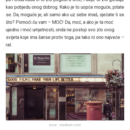
kao pobjedu onog dobrog. Kako je to uopće moguće, pitate
se. Da, moguće je, ali samo ako uz sebe imaš, sjećate li se
što? Pomoći ću vam – MOĆ! Da, moć, a ako je ta moć
ujedno i moć umjetnosti, onda ne postoji svo zlo ovog
svijeta koje ima šanse protiv toga, pa tako ni ono najveće –
rat.
Izvor : medium.com