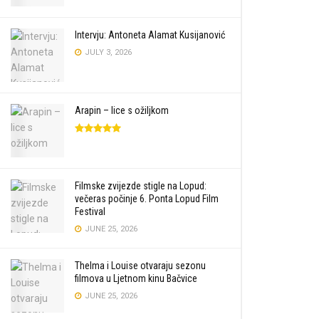
Intervju: Antoneta Alamat Kusijanović
JULY 3, 2026
Arapin – lice s ožiljkom
Filmske zvijezde stigle na Lopud:
večeras počinje 6. Ponta Lopud Film
Festival
JUNE 25, 2026
Thelma i Louise otvaraju sezonu
filmova u Ljetnom kinu Bačvice
JUNE 25, 2026