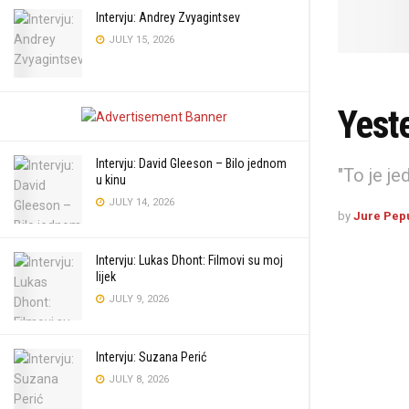
Intervju: Andrey Zvyagintsev
JULY 15, 2026
Yest
Intervju: David Gleeson – Bilo jednom
"To je je
u kinu
JULY 14, 2026
by
Jure Pep
Intervju: Lukas Dhont: Filmovi su moj
lijek
JULY 9, 2026
Intervju: Suzana Perić
JULY 8, 2026