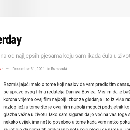
erday
dna od najljepših pjesama koju sam ikada čula u živo
ur
December 31, 2021
in
Europski
Razmišljajući malo o tome koji naslov da vam predložim danas,
se upravo ovog filma redatelja Dannya Boylea. Mislim da je ba
korona vrijeme ovaj film najbolji izbor za gledanje i to iz više r
razlog leži u tome što je ovaj film najbolji mogući podsjetnik ko
glazba važna u životu. Iako sam siguran da je većina vas toga 
nekako uvijek ima nešto posebno u tome kada vam netko poka
svijet bio da nema tih prekrasnih nota koje plesu sa nama u lijep