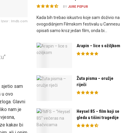
BY
JURE PEPUR
Kada bih trebao iskustvo koje sam doživio na
Izvor : Imdb.com
ovogodišnjem Filmskom festivalu u Cannesu
opisati samo kroz jedan film, onda bi...
Arapin – lice s ožiljkom
tu"
Žuta pisma – oružje
riječi
 sjetio sam
š u ovo
azloga. Glavni
liko nam je
Heysel 85 – film koji se
svjesna,
gleda u tišini tragedije
ze kakav bi
im, ali i onim