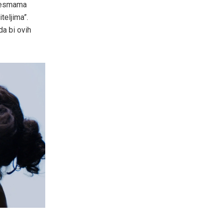
 pjesmama
teljima”.
da bi ovih