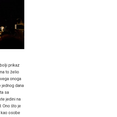
bolji prikaz
lma to želio
 svega onoga
se jednog dana
ata sa
te jedini na
. Ono što je
mi kao osobe