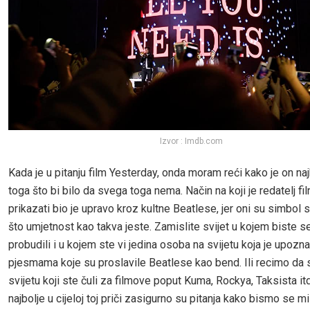
Izvor : Imdb.com
Kada je u pitanju film Yesterday, onda moram reći kako je on naj
toga što bi bilo da svega toga nema. Način na koji je redatelj fi
prikazati bio je upravo kroz kultne Beatlese, jer oni su simbol
što umjetnost kao takva jeste. Zamislite svijet u kojem biste 
probudili i u kojem ste vi jedina osoba na svijetu koja je upozn
pjesmama koje su proslavile Beatlese kao bend. Ili recimo da s
svijetu koji ste čuli za filmove poput Kuma, Rockya, Taksista itd
najbolje u cijeloj toj priči zasigurno su pitanja kako bismo se 