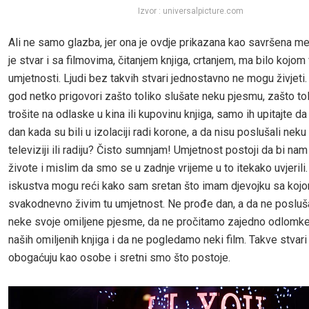
Izvor : universalpicture.com
Ali ne samo glazba, jer ona je ovdje prikazana kao savršena me
je stvar i sa filmovima, čitanjem knjiga, crtanjem, ma bilo kojom 
umjetnosti. Ljudi bez takvih stvari jednostavno ne mogu živjeti
god netko prigovori zašto toliko slušate neku pjesmu, zašto to
trošite na odlaske u kina ili kupovinu knjiga, samo ih upitajte da 
dan kada su bili u izolaciji radi korone, a da nisu poslušali nek
televiziji ili radiju? Čisto sumnjam! Umjetnost postoji da bi nam
živote i mislim da smo se u zadnje vrijeme u to itekako uvjeril
iskustva mogu reći kako sam sretan što imam djevojku sa koj
svakodnevno živim tu umjetnost. Ne prođe dan, a da ne poslu
neke svoje omiljene pjesme, da ne pročitamo zajedno odlomke
naših omiljenih knjiga i da ne pogledamo neki film. Takve stvari
obogaćuju kao osobe i sretni smo što postoje.