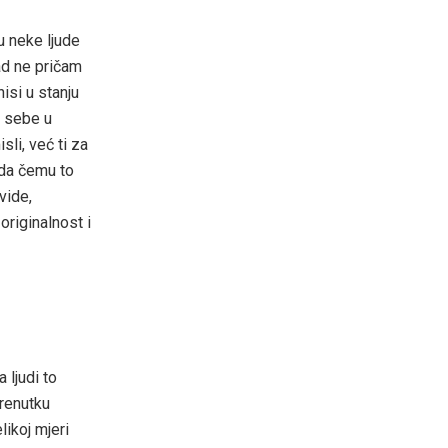
 neke ljude
sad ne pričam
isi u stanju
g sebe u
sli, već ti za
onda čemu to
vide,
originalnost i
 ljudi to
trenutku
likoj mjeri