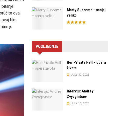
 pitanje
Marty Supreme – sanjaj
oručite ovaj
veliko
 ovaj film
 nam je
POSLJEDNJE
Her Private Hell – opera
života
JULY 30, 2026
Intervju: Andrey
Zvyagintsev
JULY 15, 2026