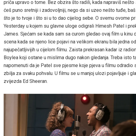
priča upravo o tome. Bez obzira što radili, kada napraviš nešto s
ćeš puno sretniji i zadovoljniji, nego da si uzeo nešto tuđe, ba
što je to tvoje i što si u to dao cijelog sebe. O svemu ovome pri
Yesterday u kojem su glavne uloge odigrali Himesh Patel i prek
James. Sjećam se kada sam sa curom gledao ovaj film u kinu 
scena kada se njeno lice pojavi na velikom ekranu bila jedna o
najupečatljivijih u cijelom filmu. Zaista prekrasan kadar iz radi
Boylea koji ostane u mislima dugo nakon gledanja. Treba isto t
napomenuti da je Patel sve pjesme koje pjeva u filmu odradio s
zbilja za svaku pohvalu. U filmu se u manjoj ulozi pojavljuje i g
zvijezda Ed Sheeran.