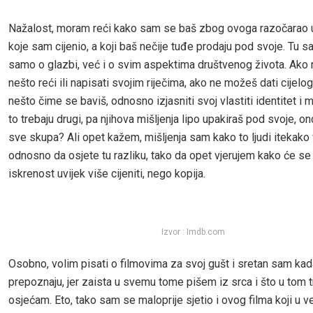
Nažalost, moram reći kako sam se baš zbog ovoga razočarao u
koje sam cijenio, a koji baš nečije tuđe prodaju pod svoje. Tu 
samo o glazbi, već i o svim aspektima društvenog života. Ako n
nešto reći ili napisati svojim riječima, ako ne možeš dati cijelo
nešto čime se baviš, odnosno izjasniti svoj vlastiti identitet i mi
to trebaju drugi, pa njihova mišljenja lipo upakiraš pod svoje, 
sve skupa? Ali opet kažem, mišljenja sam kako to ljudi itekako 
odnosno da osjete tu razliku, tako da opet vjerujem kako će se 
iskrenost uvijek više cijeniti, nego kopija.
Izvor : Imdb.com
Osobno, volim pisati o filmovima za svoj gušt i sretan sam kada
prepoznaju, jer zaista u svemu tome pišem iz srca i što u tom 
osjećam. Eto, tako sam se maloprije sjetio i ovog filma koji u ve