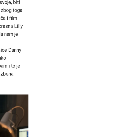
voje, biti
š zbog toga
ča i film
rasna Lilly
da nam je
d
onice Danny
ako
am i to je
lazbena