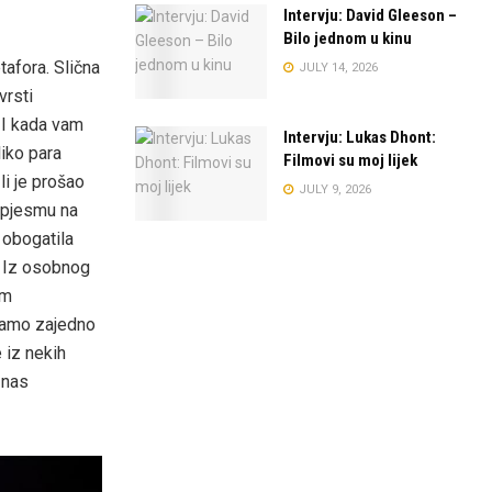
Intervju: David Gleeson –
Bilo jednom u kinu
tafora. Slična
JULY 14, 2026
vrsti
. I kada vam
Intervju: Lukas Dhont:
liko para
Filmovi su moj lijek
li je prošao
JULY 9, 2026
u pjesmu na
 obogatila
i. Iz osobnog
om
šamo zajedno
 iz nekih
 nas