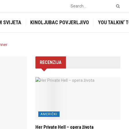
M SVIJETA
KINOLJUBAC POVJERLJIVO
YOU TALKIN’ 
RECENZIJA
AMERIČKI
Her Private Hell – opera života