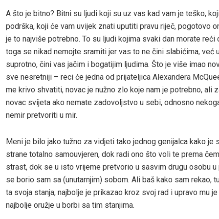
A što je bitno? Bitni su ljudi koji su uz vas kad vam je teško, ko
podrška, koji će vam uvijek znati uputiti pravu riječ, pogotovo
je to najviše potrebno. To su ljudi kojima svaki dan morate reći d
toga se nikad nemojte sramiti jer vas to ne čini slabićima, već
suprotno, čini vas jačim i bogatijim ljudima. Što je više imao nov
sve nesretniji – reci će jedna od prijateljica Alexandera McQu
me krivo shvatiti, novac je nužno zlo koje nam je potrebno, ali 
novac svijeta ako nemate zadovoljstvo u sebi, odnosno nekoga 
nemir pretvoriti u mir.
Meni je bilo jako tužno za vidjeti tako jednog genijalca kako je 
strane totalno samouvjeren, dok radi ono što voli te prema čemu
strast, dok se u isto vrijeme pretvorio u sasvim drugu osobu u
se borio sam sa (unutarnjim) sobom. Ali baš kako sam rekao, tu
ta svoja stanja, najbolje je prikazao kroz svoj rad i upravo mu je 
najbolje oružje u borbi sa tim stanjima.