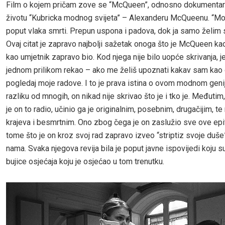
Film o kojem pričam zove se “McQueen”, odnosno dokumentar
životu “Kubricka modnog svijeta” – Alexanderu McQueenu. “Moj
poput vlaka smrti. Prepun uspona i padova, dok ja samo želim s
Ovaj citat je zapravo najbolji sažetak onoga što je McQueen kao
kao umjetnik zapravo bio. Kod njega nije bilo uopće skrivanja, j
jednom prilikom rekao – ako me želiš upoznati kakav sam ka
pogledaj moje radove. I to je prava istina o ovom modnom genija
razliku od mnogih, on nikad nije skrivao što je i tko je. Međutim,
je on to radio, učinio ga je originalnim, posebnim, drugačijim, te 
krajeva i besmrtnim. Ono zbog čega je on zaslužio sve ove epit
tome što je on kroz svoj rad zapravo izveo “striptiz svoje duš
nama. Svaka njegova revija bila je poput javne ispovijedi koju su
bujice osjećaja koju je osjećao u tom trenutku.