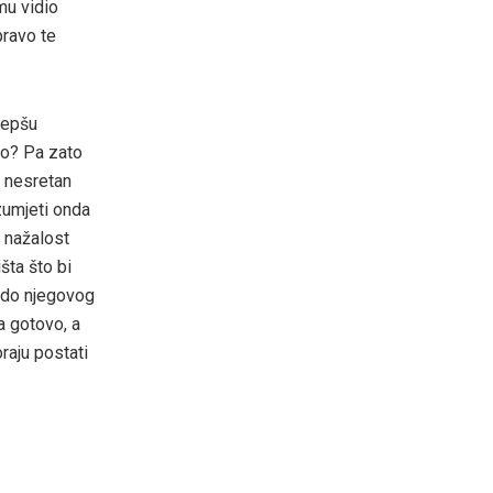
mu vidio
pravo te
.
jepšu
to? Pa zato
o nesretan
zumjeti onda
je nažalost
šta što bi
o do njegovog
a gotovo, a
raju postati