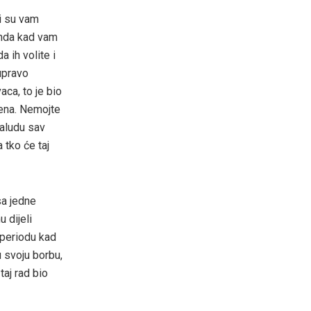
ji su vam
 onda kad vam
a ih volite i
 upravo
aca, to je bio
eena. Nemojte
zaludu sav
tko će taj
sa jedne
 dijeli
 periodu kad
 svoju borbu,
taj rad bio