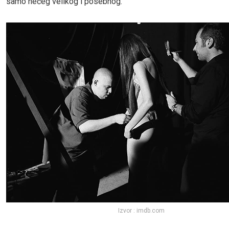
samo nečeg velikog i posebnog.
Izvor : imdb.com