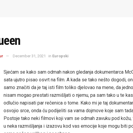
ueen
ur
December 31, 2021
in
Europski
Sjećam se kako sam odmah nakon gledanja dokumentarca McQ
sata ujutro pisao osvrt na film. A kada se tako nešto dogodi, 
samo značiti da je taj isti film toliko djelovao na mene, da jed
nisam mogao prestati razmišljati o njemu, pa sam tako u te ka
odlučio napisati par rečenica o tome. Kako mi je taj dokumentar
osvojio srce, onda ću podijeliti sa vama dojmove koje sam tad
Postoje tako neki filmovi koji vam se odmah zavuku pod kožu,
u neka razmišljanja i izazovu kod vas emocije koje mogu biti p