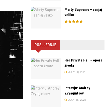
Marty Supreme – sanjaj
veliko
POSLJEDNJE
Her Private Hell – opera
života
JULY 30, 2026
Intervju: Andrey
Zvyagintsev
JULY 15, 2026