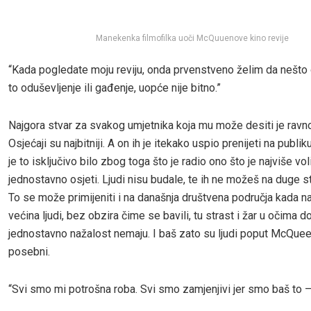
Manekenka filmofilka uoči McQuuenove kino revije
“Kada pogledate moju reviju, onda prvenstveno želim da nešto 
to oduševljenje ili gađenje, uopće nije bitno.”
Najgora stvar za svakog umjetnika koja mu može desiti je ravn
Osjećaji su najbitniji. A on ih je itekako uspio prenijeti na publ
je to isključivo bilo zbog toga što je radio ono što je najviše vol
jednostavno osjeti. Ljudi nisu budale, te ih ne možeš na duge st
To se može primijeniti i na današnja društvena područja kada n
većina ljudi, bez obzira čime se bavili, tu strast i žar u očima d
jednostavno nažalost nemaju. I baš zato su ljudi poput McQueen
posebni.
“Svi smo mi potrošna roba. Svi smo zamjenjivi jer smo baš to –