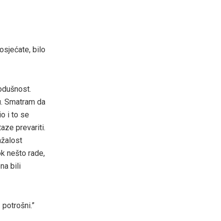
osjećate, bilo
odušnost.
iku. Smatram da
io i to se
aze prevariti.
ažalost
ok nešto rade,
a bili
 potrošni.”