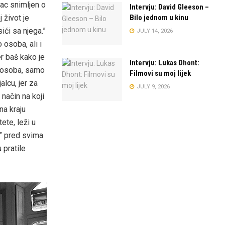
ac snimljen o
Intervju: David Gleeson –
 život je
Bilo jednom u kinu
ići sa njega.”
JULY 14, 2026
 osoba, ali i
er baš kako je
Intervju: Lukas Dhont:
o osoba, samo
Filmovi su moj lijek
lcu, jer za
JULY 9, 2026
 način na koji
na kraju
ete, leži u
e” pred svima
 pratile