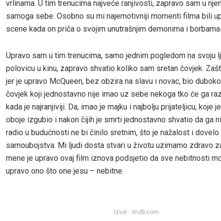
vrlinama. U tim trenucima najveće ranjivosti, zapravo sam u nje
samoga sebe. Osobno su mi najemotivniji momenti filma bili u
scene kada on priča o svojim unutrašnjim demonima i borbama
Upravo sam u tim trenucima, samo jednim pogledom na svoju l
polovicu u kinu, zapravo shvatio koliko sam sretan čovjek. Zaš
jer je upravo McQueen, bez obzira na slavu i novac, bio dubok
čovjek koji jednostavno nije imao uz sebe nekoga tko će ga ra
kada je najranjiviji. Da, imao je majku i najbolju prijateljicu, koje 
oboje izgubio i nakon čijih je smrti jednostavno shvatio da ga ni
radio u budućnosti ne bi činilo sretnim, što je nažalost i dovel
samoubojstva. Mi ljudi dosta stvari u životu uzimamo zdravo z
mene je upravo ovaj film iznova podsjetio da sve nebitnosti mo
upravo ono što one jesu – nebitne.
Izvor : imdb.com