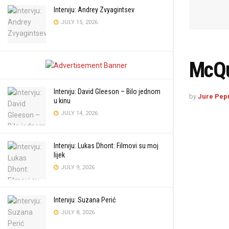
Intervju: Andrey Zvyagintsev
JULY 15, 2026
McQ
Intervju: David Gleeson – Bilo jednom
by
Jure Pep
u kinu
JULY 14, 2026
Intervju: Lukas Dhont: Filmovi su moj
lijek
JULY 9, 2026
Intervju: Suzana Perić
JULY 8, 2026