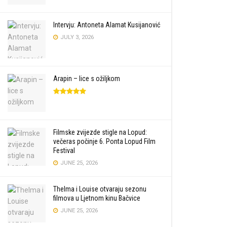
Intervju: Antoneta Alamat Kusijanović
JULY 3, 2026
Arapin – lice s ožiljkom
Filmske zvijezde stigle na Lopud:
večeras počinje 6. Ponta Lopud Film
Festival
JUNE 25, 2026
Thelma i Louise otvaraju sezonu
filmova u Ljetnom kinu Bačvice
JUNE 25, 2026