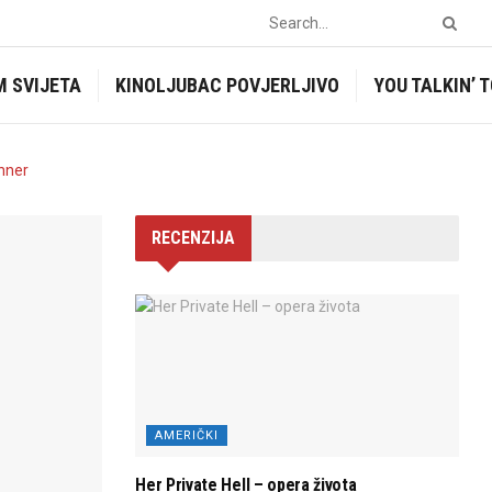
M SVIJETA
KINOLJUBAC POVJERLJIVO
YOU TALKIN’ 
RECENZIJA
AMERIČKI
Her Private Hell – opera života