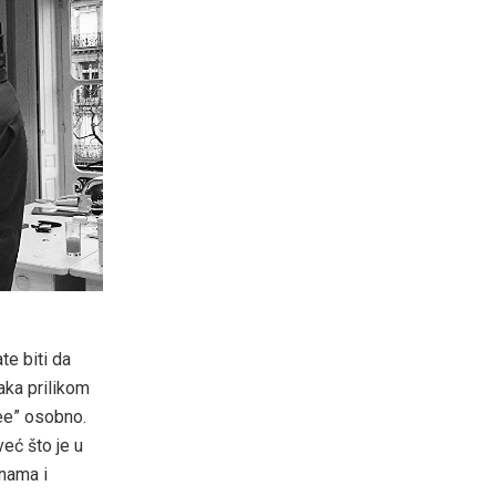
te biti da
aka prilikom
ee” osobno.
eć što je u
nama i