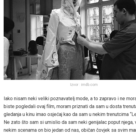
Izvor : imdb.com
Iako nisam neki veliki poznavatelj mode, a to zapravo i ne mora
biste pogledali ovaj film, moram priznati da sam u dosta trenut
gledanja u kinu imao osjećaj kao da sam u nekim trenutcima “L
Ne zato što sam si umislio da sam neki genijalac poput njega, v
nekim scenama on bio jedan od nas, običan čovjek sa svim ma