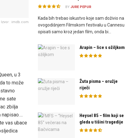
BY
JURE PEPUR
Kada bih trebao iskustvo koje sam doživio na
Izvor : imdb.com
ovogodišnjem Filmskom festivalu u Cannesu
opisati samo kroz jedan film, onda bi...
Arapin – lice s ožiljkom
ueen, u 3
Žuta pisma – oružje
onda to može
riječi
nostavno
sne sate
ac zbilja
a napisao….
Heysel 85 – film koji se
gleda u tišini tragedije
 te vas ubace
osljedica