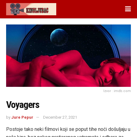
Izvor : imdb.com
Voyagers
by
Jure Pepur
December 27, 2021
Postoje tako neki filmovi koji se poput tihe noći došuljaju u