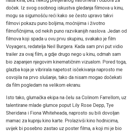
naša kina, bez nekog pretjeranog vatrometa i odbora za
doček. Iz svog osobnog iskustva gledanja filmova u kinu,
mogu sa sigurnošću reći kako se često upravo takvi
filmovi pokazu puno boljima, moćnijima i životno
filmofičnijima, od nekih puno razvikanijih naslova. Jedan od
filmova koji spada u ovu prvu skupinu, svakako je film
Voyagers, redatelja Neil Burgera. Kada sam prvi put vidio
trailer za ovaj film, a gdje drugo nego u kinu, odmah sam
bio zapanjen njegovim kinematičnim vizualom. Pored toga,
glazba koja je vibrirala napetost isčekivanja naprosto me
osvojila na prvo slušanje, tako da nisam mogao dočekati
da film pogledam na velikom ekranu.
Isto tako, glumačka ekipa na čelu sa Colinom Farrellom, uz
talentirane mlade glumce poput Lily Rose Depp, Tye
Sheridana i Fiona Whiteheada, naprosto su bili dovoljan
mamac za kupnju kino karte. Prolazivši kino hodnicima,
uvijek bi posebno zastao uz poster filma, a koji mi je bio