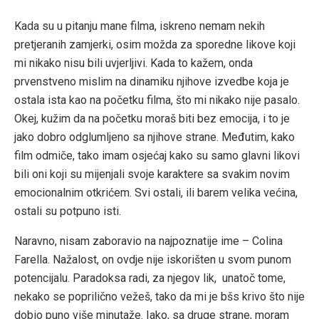
Kada su u pitanju mane filma, iskreno nemam nekih
pretjeranih zamjerki, osim možda za sporedne likove koji
mi nikako nisu bili uvjerljivi. Kada to kažem, onda
prvenstveno mislim na dinamiku njihove izvedbe koja je
ostala ista kao na početku filma, što mi nikako nije pasalo.
Okej, kužim da na početku moraš biti bez emocija, i to je
jako dobro odglumljeno sa njihove strane. Međutim, kako
film odmiče, tako imam osjećaj kako su samo glavni likovi
bili oni koji su mijenjali svoje karaktere sa svakim novim
emocionalnim otkrićem. Svi ostali, ili barem velika većina,
ostali su potpuno isti.
Naravno, nisam zaboravio na najpoznatije ime – Colina
Farella. Nažalost, on ovdje nije iskorišten u svom punom
potencijalu. Paradoksa radi, za njegov lik, unatoč tome,
nekako se poprilično vežeš, tako da mi je bšs krivo što nije
dobio puno više minutaže. Iako, sa druge strane, moram