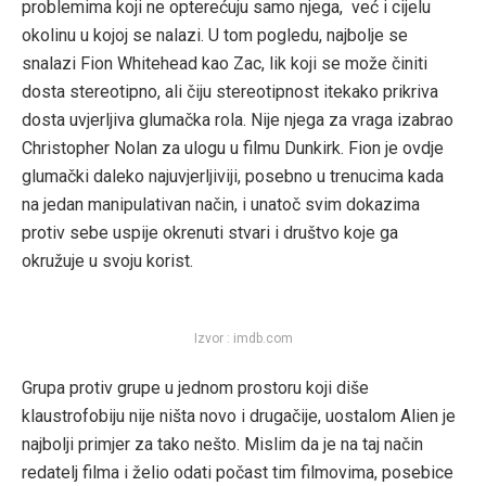
problemima koji ne opterećuju samo njega, već i cijelu
okolinu u kojoj se nalazi. U tom pogledu, najbolje se
snalazi Fion Whitehead kao Zac, lik koji se može činiti
dosta stereotipno, ali čiju stereotipnost itekako prikriva
dosta uvjerljiva glumačka rola. Nije njega za vraga izabrao
Christopher Nolan za ulogu u filmu Dunkirk. Fion je ovdje
glumački daleko najuvjerljiviji, posebno u trenucima kada
na jedan manipulativan način, i unatoč svim dokazima
protiv sebe uspije okrenuti stvari i društvo koje ga
okružuje u svoju korist.
Izvor : imdb.com
Grupa protiv grupe u jednom prostoru koji diše
klaustrofobiju nije ništa novo i drugačije, uostalom Alien je
najbolji primjer za tako nešto. Mislim da je na taj način
redatelj filma i želio odati počast tim filmovima, posebice