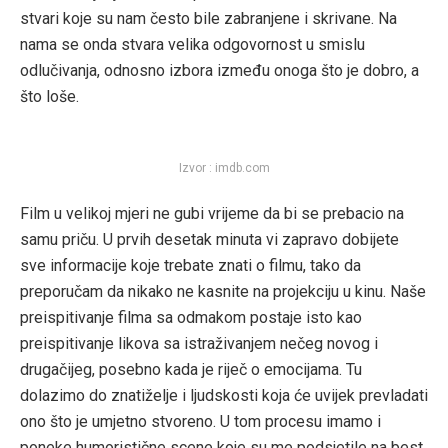
stvari koje su nam često bile zabranjene i skrivane. Na
nama se onda stvara velika odgovornost u smislu
odlučivanja, odnosno izbora između onoga što je dobro, a
što loše.
Izvor : imdb.com
Film u velikoj mjeri ne gubi vrijeme da bi se prebacio na
samu priču. U prvih desetak minuta vi zapravo dobijete
sve informacije koje trebate znati o filmu, tako da
preporučam da nikako ne kasnite na projekciju u kinu. Naše
preispitivanje filma sa odmakom postaje isto kao
preispitivanje likova sa istraživanjem nečeg novog i
drugačijeg, posebno kada je riječ o emocijama. Tu
dolazimo do znatiželje i ljudskosti koja će uvijek prevladati
ono što je umjetno stvoreno. U tom procesu imamo i
poneke humoristične scene koje su me podsjetile na best