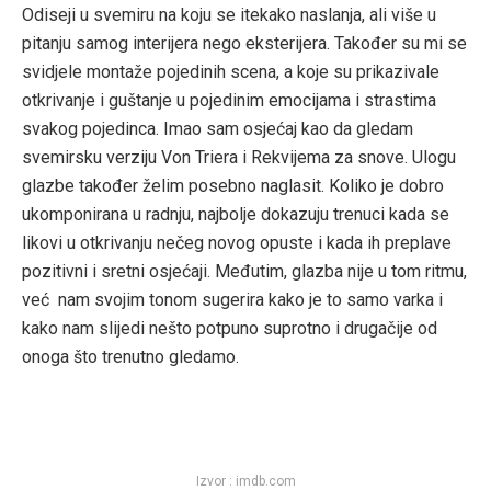
Odiseji u svemiru na koju se itekako naslanja, ali više u
pitanju samog interijera nego eksterijera. Također su mi se
svidjele montaže pojedinih scena, a koje su prikazivale
otkrivanje i guštanje u pojedinim emocijama i strastima
svakog pojedinca. Imao sam osjećaj kao da gledam
svemirsku verziju Von Triera i Rekvijema za snove. Ulogu
glazbe također želim posebno naglasit. Koliko je dobro
ukomponirana u radnju, najbolje dokazuju trenuci kada se
likovi u otkrivanju nečeg novog opuste i kada ih preplave
pozitivni i sretni osjećaji. Međutim, glazba nije u tom ritmu,
već nam svojim tonom sugerira kako je to samo varka i
kako nam slijedi nešto potpuno suprotno i drugačije od
onoga što trenutno gledamo.
Izvor : imdb.com