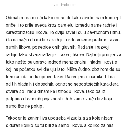
Izvor : imdb.com
Odmah moram reći kako mi se itekako svidio sam koncept
priče, i to prije svega kroz paralelu između same radnje i
karakterizacije likova. Te dvije stvari su u savršenom ritmu,
i to na način da mi kroz radnju u isto vrijeme pratimo razvoj
samih likova, posebice onih glavnih. Rađanje i razvoj
radnje tako stvara rađanje i razvoj likova. Najbolji primjer za
tako nešto su upravo jednodimenzionalni i hladni likovi, a
koji na početku svi djeluju isto. Ništa čudno, obzirom da su
trenirani da budu upravo takvi. Razvojem dinamike filma,
od tih hladnih i dosadnih, odnosno nepostojećih karaktera,
stvara se i rađa dinamika između likova, tako da iz
potpuno dosadnih pojavnosti, dobivamo vruću krv koja
samo što ne pokipi.
Također je zanimljiva upotreba vizuala, a za koje nisam
siguran koliko su tu bili za same likove, a koliko za nas