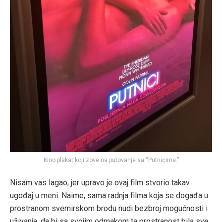
Kino plakat koji zove na putovanje sa “Putnicima.”
Nisam vas lagao, jer upravo je ovaj film stvorio takav
ugođaj u meni. Naime, sama radnja filma koja se događa u
prostranom svemirskom brodu nudi bezbroj mogućnosti i
uživanja, da bi sa svojim odmakom ta prostranost bila sve