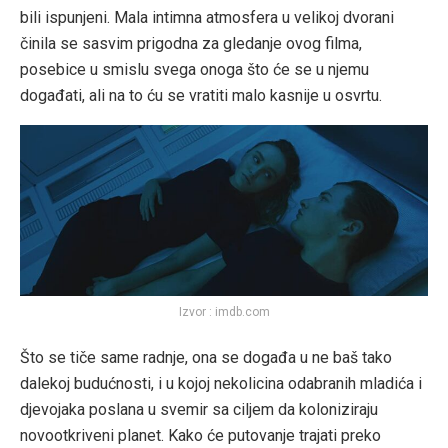
bili ispunjeni. Mala intimna atmosfera u velikoj dvorani
činila se sasvim prigodna za gledanje ovog filma,
posebice u smislu svega onoga što će se u njemu
događati, ali na to ću se vratiti malo kasnije u osvrtu.
Izvor : imdb.com
Što se tiče same radnje, ona se događa u ne baš tako
dalekoj budućnosti, i u kojoj nekolicina odabranih mladića i
djevojaka poslana u svemir sa ciljem da koloniziraju
novootkriveni planet. Kako će putovanje trajati preko