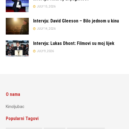
JULY 15, 2026
Intervju: David Gleeson – Bilo jednom u kinu
JULY 14, 2026
Intervju: Lukas Dhont: Filmovi su moj lijek
JULY 9, 2026
O nama
Kinoljubac
Popularni Tagovi