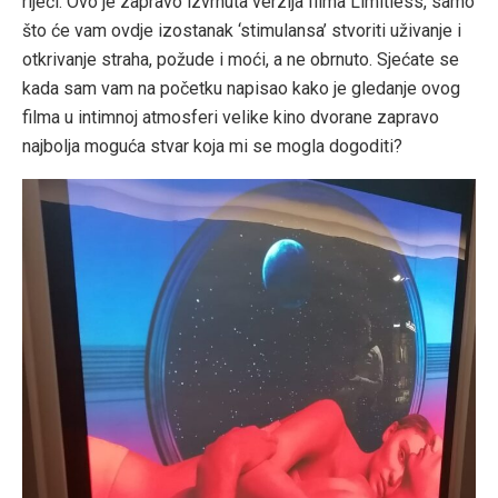
riječi. Ovo je zapravo izvrnuta verzija filma Limitless, samo
što će vam ovdje izostanak ‘stimulansa’ stvoriti uživanje i
otkrivanje straha, požude i moći, a ne obrnuto. Sjećate se
kada sam vam na početku napisao kako je gledanje ovog
filma u intimnoj atmosferi velike kino dvorane zapravo
najbolja moguća stvar koja mi se mogla dogoditi?