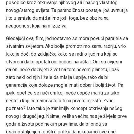
posebice kroz otkrivanje njihovog ali i našeg vlastitog
novog/starog svijeta. Ta paranoičnost postaje još uvrnutija
i to u smislu da mi želimo još toga, bez obzira na
neugodnost koju nam izaziva.
Gledajući ovaj film, jednostavno se mora povući paralela sa
stvarnim svijetom. Ako bolje promotrimo samu radnju, vrlo
lako je doći do zaključka kako se radi o ljudima koji su
stvoreni da bi opstali oni budući naraštaji. Oni su svjesni
da oni neće doživjeti život na tom novom planetu, i baš
zato neki od njih i žele da misija uspije, tako da bi
generacije koje dolaze mogle imati dobar i bolji život. Pa
ipak, opet će se naći oni koji neće uopće mariti za tako
nešto, i koji će sami sebi biti na prvom mjesto. Zvuči
poznato? Isto tako je zanimljiv koncept otkrivanja nečeg
novog i drugačijeg. Naime, velika većina nas je živjela prve
godine života pod nekim pravilima, da bi onda sa
osamostaljenjem došli u priliku da iskušamo sve one