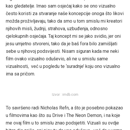
kao gledatelje. Imao sam osjećaj kako se ono vizualno
često koristi za stvaranje naše koncepcije onoga što likovi
možda proživljavaju, tako da smo u tom smislu mi kreatori
njihovih misli, žudnji, strahova, uzbuđenja, odnosno
cjelokupnih osjećaja. Taj koncept mi se jako svidio, jer oni
jesu umjetno stvoreni, tako da je baš fora bilo zamišljati
sebe u njihovoj podsvijesti. Nisam siguran kada me neki
film ovako vizualno oduševio, ali ne u smislu same
vizualnosti, već u pogledu te ‘suradnje’ koju ono vizualno
ima sa pričom.
Izvor : imdb.com
To savršeno radi Nicholas Refn, a što je posebno pokazao
u filmovima kao što su Drive i The Neon Demon, i na koje
me ovaj film u to smislu znao podsjetiti. Vizuali su ovdje