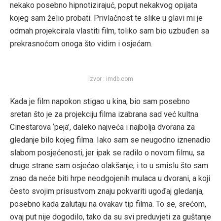
nekako posebno hipnotizirajuć, poput nekakvog opijata
kojeg sam želio probati. Privlačnost te slike u glavi mi je
odmah projekcirala vlastiti film, toliko sam bio uzbuđen sa
prekrasnoćom onoga što vidim i osjećam.
Izvor : imdb.com
Kada je film napokon stigao u kina, bio sam posebno
sretan što je za projekciju filma izabrana sad već kultna
Cinestarova ‘peja’, daleko najveća i najbolja dvorana za
gledanje bilo kojeg filma. Iako sam se neugodno iznenadio
slabom posjećenosti, jer ipak se radilo o novom filmu, sa
druge strane sam osjećao olakšanje, i to u smislu što sam
znao da neće biti hrpe neodgojenih mulaca u dvorani, a koji
često svojim prisustvom znaju pokvariti ugođaj gledanja,
posebno kada zalutaju na ovakav tip filma. To se, srećom,
ovaj put nije dogodilo, tako da su svi preduvjeti za guštanje