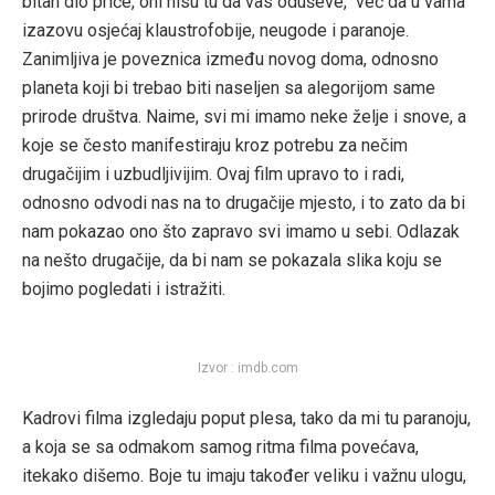
bitan dio priče, oni nisu tu da vas oduševe, već da u vama
izazovu osjećaj klaustrofobije, neugode i paranoje.
Zanimljiva je poveznica između novog doma, odnosno
planeta koji bi trebao biti naseljen sa alegorijom same
prirode društva. Naime, svi mi imamo neke želje i snove, a
koje se često manifestiraju kroz potrebu za nečim
drugačijim i uzbudljivijim. Ovaj film upravo to i radi,
odnosno odvodi nas na to drugačije mjesto, i to zato da bi
nam pokazao ono što zapravo svi imamo u sebi. Odlazak
na nešto drugačije, da bi nam se pokazala slika koju se
bojimo pogledati i istražiti.
Izvor : imdb.com
Kadrovi filma izgledaju poput plesa, tako da mi tu paranoju,
a koja se sa odmakom samog ritma filma povećava,
itekako dišemo. Boje tu imaju također veliku i važnu ulogu,