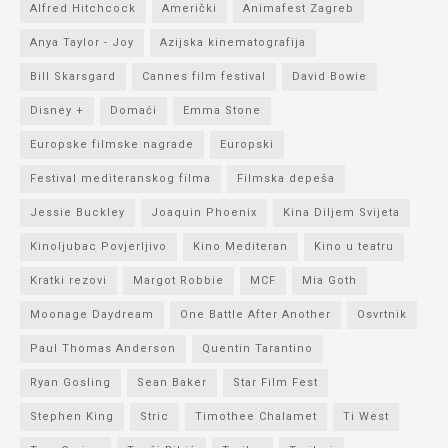
Alfred Hitchcock
Američki
Animafest Zagreb
Anya Taylor - Joy
Azijska kinematografija
Bill Skarsgard
Cannes film festival
David Bowie
Disney +
Domaći
Emma Stone
Europske filmske nagrade
Europski
Festival mediteranskog filma
Filmska depeša
Jessie Buckley
Joaquin Phoenix
Kina Diljem Svijeta
Kinoljubac Povjerljivo
Kino Mediteran
Kino u teatru
Kratki rezovi
Margot Robbie
MCF
Mia Goth
Moonage Daydream
One Battle After Another
Osvrtnik
Paul Thomas Anderson
Quentin Tarantino
Ryan Gosling
Sean Baker
Star Film Fest
Stephen King
Stric
Timothee Chalamet
Ti West