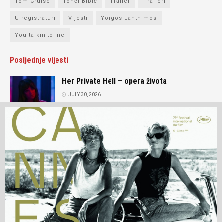
Tom Cruise
Tonči Bibić
Trailer
Traileri
U registraturi
Vijesti
Yorgos Lanthimos
You talkin'to me
Posljednje vijesti
Her Private Hell – opera života
JULY 30, 2026
Intervju: Andrey Zvyagintsev
JULY 15, 2026
O nama
Prijatelji portala
Kontakt
Impressum
Potpora