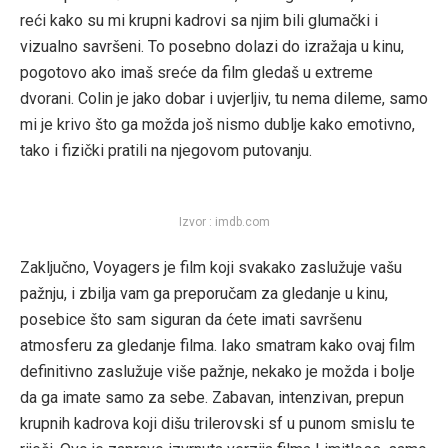
reći kako su mi krupni kadrovi sa njim bili glumački i
vizualno savršeni. To posebno dolazi do izražaja u kinu,
pogotovo ako imaš sreće da film gledaš u extreme
dvorani. Colin je jako dobar i uvjerljiv, tu nema dileme, samo
mi je krivo što ga možda još nismo dublje kako emotivno,
tako i fizički pratili na njegovom putovanju.
Izvor : imdb.com
Zaključno, Voyagers je film koji svakako zaslužuje vašu
pažnju, i zbilja vam ga preporučam za gledanje u kinu,
posebice što sam siguran da ćete imati savršenu
atmosferu za gledanje filma. Iako smatram kako ovaj film
definitivno zaslužuje više pažnje, nekako je možda i bolje
da ga imate samo za sebe. Zabavan, intenzivan, prepun
krupnih kadrova koji dišu trilerovski sf u punom smislu te