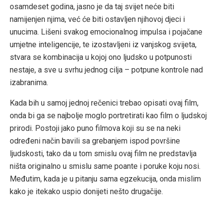
osamdeset godina, jasno je da taj svijet neće biti
namijenjen njima, već će biti ostavljen njihovoj djeci i
unucima. Lišeni svakog emocionalnog impulsa i pojačane
umjetne inteligencije, te izostavljeni iz vanjskog svijeta,
stvara se kombinacija u kojoj ono ljudsko u potpunosti
nestaje, a sve u svrhu jednog cilja – potpune kontrole nad
izabranima.
Kada bih u samoj jednoj rečenici trebao opisati ovaj film,
onda bi ga se najbolje moglo portretirati kao film o ljudskoj
prirodi. Postoji jako puno filmova koji su se na neki
određeni način bavili sa grebanjem ispod površine
ljudskosti, tako da u tom smislu ovaj film ne predstavlja
ništa originalno u smislu same poante i poruke koju nosi.
Međutim, kada je u pitanju sama egzekucija, onda mislim
kako je itekako uspio donijeti nešto drugačije.