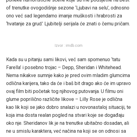
of trenutke ovogodišnje sezone ‘Ljubavi na selu’, odnosno
ono već sad legendarno imanje muškosti i hrabrosti za
‘hvatanje za grud.’ Ljubitelji serijala će znati o čemu pričam.
Izvor : imdb.com
Kada su u pitanju sami likovi, već sam spomenuo ‘tatu
Farella’ i posebno trojac – Depp, Sheridan i Whitehead.
Nema nikakve sumnje kako je pred ovim mladim glumcima
odlična karijera, tako da će i baš bit drago ako će im upravo
ovaj film biti početak tog njihovog putovanja. U filmu oni
glume poprilično različite likove – Lilly Rose je odlična
kao lik koji se jako dobro snalazi u novonastaloj situaciji, te
koja ima dosta realan pogled na stvari koje se događaju
oko nje. Sheridanov lik je na trenutke ubitačno dosadan, ali
ne u smislu karaktera, već načina na koji se on odnosi sa