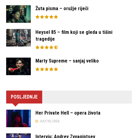
Žuta pisma – oružje riječi
Heysel 85 – film koji se gleda u tišini
tragedije
Marty Supreme – sanjaj veliko
POSLJEDNJE
Her Private Hell – opera života
JULY 30, 2026
Intervju: Andrey Zvyagintsev