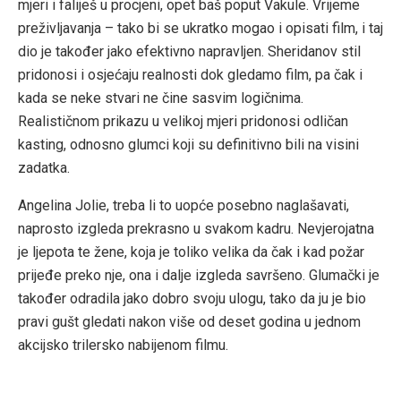
mjeri i faliješ u procjeni, opet baš poput Vakule. Vrijeme
preživljavanja – tako bi se ukratko mogao i opisati film, i taj
dio je također jako efektivno napravljen. Sheridanov stil
pridonosi i osjećaju realnosti dok gledamo film, pa čak i
kada se neke stvari ne čine sasvim logičnima.
Realističnom prikazu u velikoj mjeri pridonosi odličan
kasting, odnosno glumci koji su definitivno bili na visini
zadatka.
Angelina Jolie, treba li to uopće posebno naglašavati,
naprosto izgleda prekrasno u svakom kadru. Nevjerojatna
je ljepota te žene, koja je toliko velika da čak i kad požar
prijeđe preko nje, ona i dalje izgleda savršeno. Glumački je
također odradila jako dobro svoju ulogu, tako da ju je bio
pravi gušt gledati nakon više od deset godina u jednom
akcijsko trilersko nabijenom filmu.