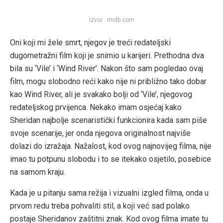
Izvor : imdb.com
Oni koji mi žele smrt, njegov je treći redateljski
dugometražni film koji je snimio u karijeri. Prethodna dva
bila su ‘Vile’ i ‘Wind River’. Nakon što sam pogledao ovaj
film, mogu slobodno reći kako nije ni približno tako dobar
kao Wind River, ali je svakako bolji od ‘Vile’, njegovog
redateljskog prvijenca. Nekako imam osjećaj kako
Sheridan najbolje scenaristički funkcionira kada sam piše
svoje scenarije, jer onda njegova originalnost najviše
dolazi do izražaja. Nažalost, kod ovog najnovijeg filma, nije
imao tu potpunu slobodu i to se itekako osjetilo, posebice
na samom kraju.
Kada je u pitanju sama režija i vizualni izgled filma, onda u
prvom redu treba pohvaliti stil, a koji već sad polako
postaje Sheridanov zaštitni znak. Kod ovog filma imate tu