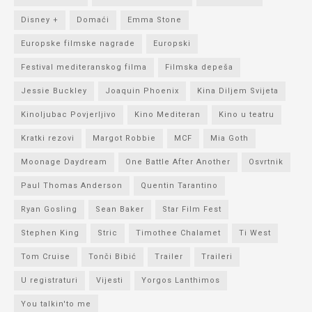
Disney +
Domaći
Emma Stone
Europske filmske nagrade
Europski
Festival mediteranskog filma
Filmska depeša
Jessie Buckley
Joaquin Phoenix
Kina Diljem Svijeta
Kinoljubac Povjerljivo
Kino Mediteran
Kino u teatru
Kratki rezovi
Margot Robbie
MCF
Mia Goth
Moonage Daydream
One Battle After Another
Osvrtnik
Paul Thomas Anderson
Quentin Tarantino
Ryan Gosling
Sean Baker
Star Film Fest
Stephen King
Stric
Timothee Chalamet
Ti West
Tom Cruise
Tonči Bibić
Trailer
Traileri
U registraturi
Vijesti
Yorgos Lanthimos
You talkin'to me