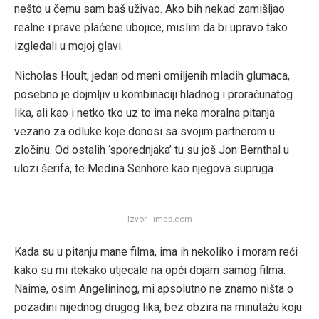
nešto u čemu sam baš uživao. Ako bih nekad zamišljao
realne i prave plaćene ubojice, mislim da bi upravo tako
izgledali u mojoj glavi.
Nicholas Hoult, jedan od meni omiljenih mladih glumaca,
posebno je dojmljiv u kombinaciji hladnog i proračunatog
lika, ali kao i netko tko uz to ima neka moralna pitanja
vezano za odluke koje donosi sa svojim partnerom u
zločinu. Od ostalih ‘sporednjaka’ tu su još Jon Bernthal u
ulozi šerifa, te Medina Senhore kao njegova supruga.
Izvor : imdb.com
Kada su u pitanju mane filma, ima ih nekoliko i moram reći
kako su mi itekako utjecale na opći dojam samog filma.
Naime, osim Angelininog, mi apsolutno ne znamo ništa o
pozadini nijednog drugog lika, bez obzira na minutažu koju