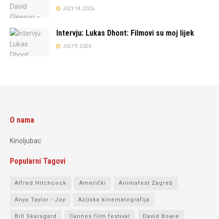
JULY 14, 2026
Intervju: Lukas Dhont: Filmovi su moj lijek
JULY 9, 2026
O nama
Kinoljubac
Popularni Tagovi
Alfred Hitchcock
Američki
Animafest Zagreb
Anya Taylor - Joy
Azijska kinematografija
Bill Skarsgard
Cannes film festival
David Bowie