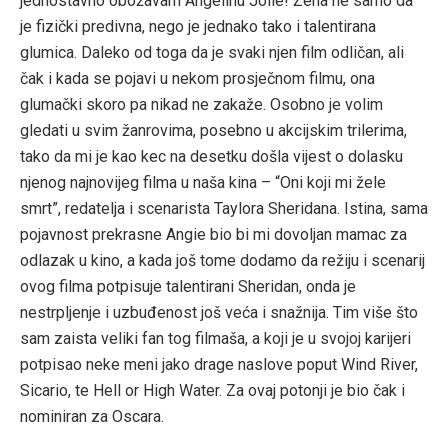
jednostavno obožavam Angelinu Jolie! Žena ne samo da
je fizički predivna, nego je jednako tako i talentirana
glumica. Daleko od toga da je svaki njen film odličan, ali
čak i kada se pojavi u nekom prosječnom filmu, ona
glumački skoro pa nikad ne zakaže. Osobno je volim
gledati u svim žanrovima, posebno u akcijskim trilerima,
tako da mi je kao kec na desetku došla vijest o dolasku
njenog najnovijeg filma u naša kina – “Oni koji mi žele
smrt”, redatelja i scenarista Taylora Sheridana. Istina, sama
pojavnost prekrasne Angie bio bi mi dovoljan mamac za
odlazak u kino, a kada još tome dodamo da režiju i scenarij
ovog filma potpisuje talentirani Sheridan, onda je
nestrpljenje i uzbuđenost još veća i snažnija. Tim više što
sam zaista veliki fan tog filmaša, a koji je u svojoj karijeri
potpisao neke meni jako drage naslove poput Wind River,
Sicario, te Hell or High Water. Za ovaj potonji je bio čak i
nominiran za Oscara.