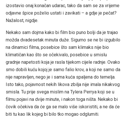
izostavio onaj konačan udarac, tako da sam se za vrijeme
odjavne špice poželio ustati i zavikati – a gdje je pečat?
Nažalost, nigdje.
Nekako sam dojma kako bi film bio puno bolji da je trajao
možda dvadesetak minuta duže. Sigurno se ne bi izgubilo
na dinamici filma, posebice što sam klimaks nije bio
klimatičan kao što se očekivalo, posebice u smislu
gradnje napetosti koja je rasla tijekom cijele radnje. Ovako
smo dobili kuću kojoj je samo falio krov, a koji ne samo da
nije napravljen, nego je i sama kuća spaljena do temelja.
Isto tako, pojavnost nekih likova zbilja nije imala nikakvog
smisla. Tu prije svega mislim na Tylera Perrya koji se u
filmu pojavi na dvije minute, i nakon toga ništa. Nekako bi
čovik očekiva da će ga se malo više iskoristiti, a ne da će
biti tu kao lik kojeg bi bilo tko mogao odglumiti.