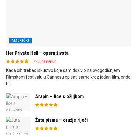
AMERIČKI
Her Private Hell – opera života
BY
JURE PEPUR
Kada bih trebao iskustvo koje sam doživio na ovogodišnjem
Filmskom festivalu u Cannesu opisati samo kroz jedan film, onda
bi...
Arapin – lice s ožiljkom
Žuta pisma – oružje riječi