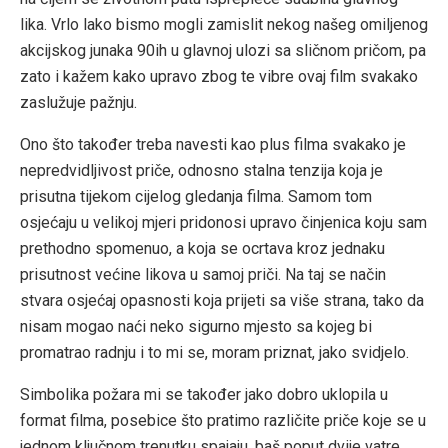
lika. Vrlo lako bismo mogli zamislit nekog našeg omiljenog
akcijskog junaka 90ih u glavnoj ulozi sa sličnom pričom, pa
zato i kažem kako upravo zbog te vibre ovaj film svakako
zaslužuje pažnju.
Ono što također treba navesti kao plus filma svakako je
nepredvidljivost priče, odnosno stalna tenzija koja je
prisutna tijekom cijelog gledanja filma. Samom tom
osjećaju u velikoj mjeri pridonosi upravo činjenica koju sam
prethodno spomenuo, a koja se ocrtava kroz jednaku
prisutnost većine likova u samoj priči. Na taj se način
stvara osjećaj opasnosti koja prijeti sa više strana, tako da
nisam mogao naći neko sigurno mjesto sa kojeg bi
promatrao radnju i to mi se, moram priznat, jako svidjelo.
Simbolika požara mi se također jako dobro uklopila u
format filma, posebice što pratimo različite priče koje se u
jednom ključnom trenutku spajaju, baš poput dvije vatre