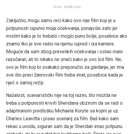
Izvor : imdb.com
Zaključno, mogu samo reći kako ovo nije film koji je u
potpunosti ispunio moja očekivanja, ponajviše zato jer
mislim kako je to trebalo i moglo puno bolje, posebice ako
znamo tko je sve radio na njemu ispred i iza kamere.
Moguće da sam zbog prevelikih očekivanja i ostao malo
razočaran, ali to nikako ne znači kako je ovo loš film. Ne,
ovo je film koji bi svakako preporučio za gledanje, jer ima
sve što pravi žanrovski film treba imat, posebice kada je
riječ o samoj režiji.
Nažalost, scenaristički nije na toj razini, što možda ne
treba u potpunosti kriviti Sheridana obzirom da se radi o
adaptiranom predlošku Michaela Koryte sa kojim je uz
Charles Leavitta i pisao scenarij za film. Baš kako sam
rekao u uvodu, siguran sam da je Sheridan imao potpunu