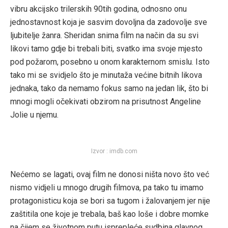
vibru akcijsko trilerskih 90tih godina, odnosno onu
jednostavnost koja je sasvim dovoljna da zadovolje sve
ljubitelje žanra. Sheridan snima film na način da su svi
likovi tamo gdje bi trebali biti, svatko ima svoje mjesto
pod požarom, posebno u onom karakternom smislu. Isto
tako mi se svidjelo što je minutaža većine bitnih likova
jednaka, tako da nemamo fokus samo na jedan lik, što bi
mnogi mogli očekivati obzirom na prisutnost Angeline
Jolie u njemu.
Izvor : imdb.com
Nećemo se lagati, ovaj film ne donosi ništa novo što već
nismo vidjeli u mnogo drugih filmova, pa tako tu imamo
protagonisticu koja se bori sa tugom i žalovanjem jer nije
zaštitila one koje je trebala, baš kao loše i dobre momke
na čijem se životnom putu isprepleće sudbina glavnog