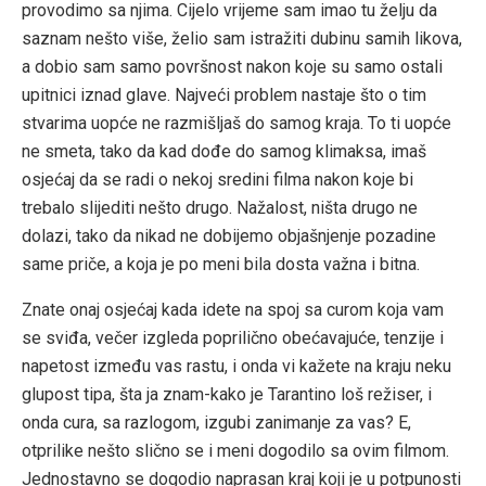
provodimo sa njima. Cijelo vrijeme sam imao tu želju da
saznam nešto više, želio sam istražiti dubinu samih likova,
a dobio sam samo površnost nakon koje su samo ostali
upitnici iznad glave. Najveći problem nastaje što o tim
stvarima uopće ne razmišljaš do samog kraja. To ti uopće
ne smeta, tako da kad dođe do samog klimaksa, imaš
osjećaj da se radi o nekoj sredini filma nakon koje bi
trebalo slijediti nešto drugo. Nažalost, ništa drugo ne
dolazi, tako da nikad ne dobijemo objašnjenje pozadine
same priče, a koja je po meni bila dosta važna i bitna.
Znate onaj osjećaj kada idete na spoj sa curom koja vam
se sviđa, večer izgleda poprilično obećavajuće, tenzije i
napetost između vas rastu, i onda vi kažete na kraju neku
glupost tipa, šta ja znam-kako je Tarantino loš režiser, i
onda cura, sa razlogom, izgubi zanimanje za vas? E,
otprilike nešto slično se i meni dogodilo sa ovim filmom.
Jednostavno se dogodio naprasan kraj koji je u potpunosti