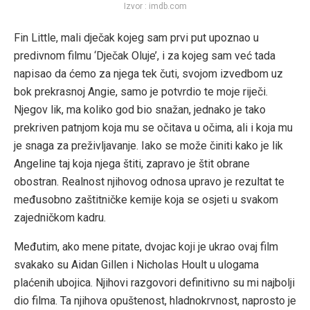
Izvor : imdb.com
Fin Little, mali dječak kojeg sam prvi put upoznao u
predivnom filmu ‘Dječak Oluje’, i za kojeg sam već tada
napisao da ćemo za njega tek čuti, svojom izvedbom uz
bok prekrasnoj Angie, samo je potvrdio te moje riječi.
Njegov lik, ma koliko god bio snažan, jednako je tako
prekriven patnjom koja mu se očitava u očima, ali i koja mu
je snaga za preživljavanje. Iako se može činiti kako je lik
Angeline taj koja njega štiti, zapravo je štit obrane
obostran. Realnost njihovog odnosa upravo je rezultat te
međusobno zaštitničke kemije koja se osjeti u svakom
zajedničkom kadru.
Međutim, ako mene pitate, dvojac koji je ukrao ovaj film
svakako su Aidan Gillen i Nicholas Hoult u ulogama
plaćenih ubojica. Njihovi razgovori definitivno su mi najbolji
dio filma. Ta njihova opuštenost, hladnokrvnost, naprosto je