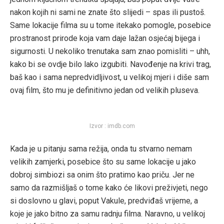
nakon kojih ni sami ne znate što slijedi – spas ili pustoš.
Same lokacije filma su u tome itekako pomogle, posebice
prostranost prirode koja vam daje lažan osjećaj bijega i
sigurnosti. U nekoliko trenutaka sam znao pomisliti – uhh,
kako bi se ovdje bilo lako izgubiti. Navođenje na krivi trag,
baš kao i sama nepredvidljivost, u velikoj mjeri i diše sam
ovaj film, što mu je definitivno jedan od velikih pluseva.
Izvor : imdb.com
Kada je u pitanju sama režija, onda tu stvarno nemam
velikih zamjerki, posebice što su same lokacije u jako
dobroj simbiozi sa onim što pratimo kao priču. Jer ne
samo da razmišljaš o tome kako će likovi preživjeti, nego
si doslovno u glavi, poput Vakule, predviđaš vrijeme, a
koje je jako bitno za samu radnju filma. Naravno, u velikoj