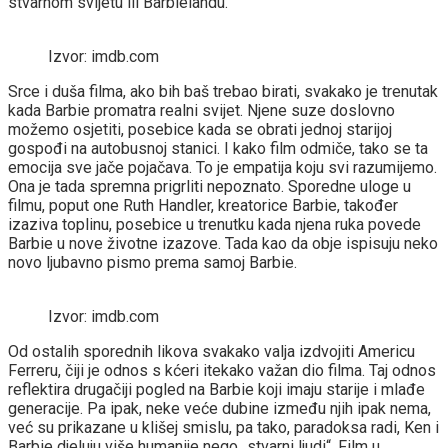
stvarnom svijetu ili Barbielandu.
Izvor: imdb.com
Srce i duša filma, ako bih baš trebao birati, svakako je trenutak
kada Barbie promatra realni svijet. Njene suze doslovno
možemo osjetiti, posebice kada se obrati jednoj starijoj
gospođi na autobusnoj stanici. I kako film odmiče, tako se ta
emocija sve jače pojačava. To je empatija koju svi razumijemo.
Ona je tada spremna prigrliti nepoznato. Sporedne uloge u
filmu, poput one Ruth Handler, kreatorice Barbie, također
izaziva toplinu, posebice u trenutku kada njena ruka povede
Barbie u nove životne izazove. Tada kao da obje ispisuju neko
novo ljubavno pismo prema samoj Barbie.
Izvor: imdb.com
Od ostalih sporednih likova svakako valja izdvojiti Americu
Ferreru, čiji je odnos s kćeri itekako važan dio filma. Taj odnos
reflektira drugačiji pogled na Barbie koji imaju starije i mlađe
generacije. Pa ipak, neke veće dubine između njih ipak nema,
već su prikazane u klišej smislu, pa tako, paradoksa radi, Ken i
Barbie djeluju više humanije nego „stvarni ljudi“. Film u