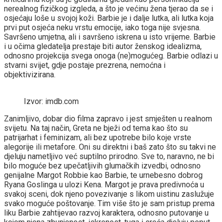
nerealnog fizičkog izgleda, a što je većinu žena tjerao da se i
osjećaju loše u svojoj koži. Barbie je i dalje lutka, ali lutka koja
prvi put osjeća neku vrstu emocije, iako toga nije svjesna.
Savršeno umjetna, ali i savršeno iskrena u isto vrijeme. Barbie
i u očima gledatelja prestaje biti autor ženskog idealizma,
odnosno projekcija svega onoga (ne)mogućeg. Barbie odlazi u
stvarni svijet, gdje postaje prezrena, nemoćna i
objektivizirana.
Izvor: imdb.com
Zanimljivo, dobar dio filma zapravo i jest smješten u realnom
svijetu. Na taj način, Greta ne bježi od tema kao što su
patrijarhat i feminizam, ali bez upotrebe bilo koje vrste
alegorije ili metafore. Oni su direktni i baš zato što su takvi ne
djeluju nametljivo već suptilno prirodno. Sve to, naravno, ne bi
bilo moguće bez upečatljivih glumačkih izvedbi, odnosno
genijalne Margot Robbie kao Barbie, te urnebesno dobrog
Ryana Goslinga u ulozi Kena. Margot je prava predivnoća u
svakoj sceni, dok njeno povezivanje s likom uistinu zaslužuje
svako moguće poštovanje. Tim više što je sam pristup prema
liku Barbie zahtijevao razvoj karaktera, odnosno putovanje u