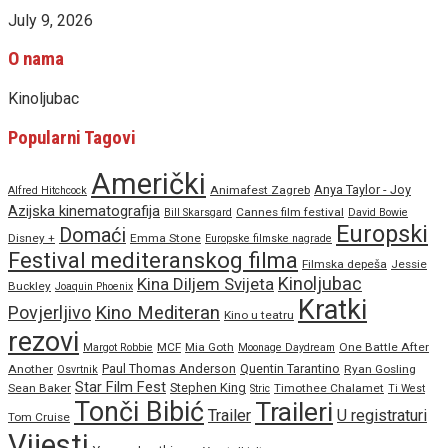
July 9, 2026
O nama
Kinoljubac
Popularni Tagovi
Američki
Anya Taylor - Joy
Animafest Zagreb
Alfred Hitchcock
Azijska kinematografija
Cannes film festival
Bill Skarsgard
David Bowie
Europski
Domaći
Disney +
Emma Stone
Europske filmske nagrade
Festival mediteranskog filma
Filmska depeša
Jessie
Kinoljubac
Kina Diljem Svijeta
Buckley
Joaquin Phoenix
Kratki
Povjerljivo
Kino Mediteran
Kino u teatru
rezovi
MCF
Mia Goth
One Battle After
Margot Robbie
Moonage Daydream
Paul Thomas Anderson
Quentin Tarantino
Another
Ryan Gosling
Osvrtnik
Star Film Fest
Stephen King
Sean Baker
Timothee Chalamet
Stric
Ti West
Tonči Bibić
Traileri
Trailer
U registraturi
Tom Cruise
Vijesti