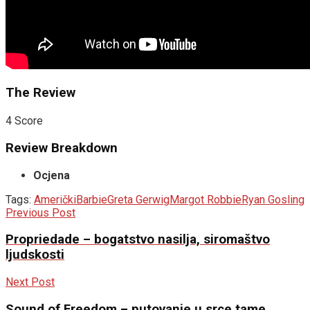
The Review
4
Score
Review Breakdown
Ocjena
Tags:
Američki
Barbie
Greta Gerwig
Margot Robbie
Ryan Gosling
Previous Post
Propriedade – bogatstvo nasilja, siromaštvo
ljudskosti
Next Post
Sound of Freedom – putovanje u srce tame