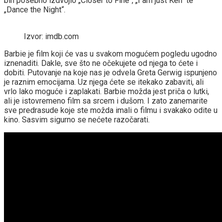
bih posebno izdvojio „Closer to Fine“, „I am just Ken“ te
„Dance the Night“.
Izvor: imdb.com
Barbie je film koji će vas u svakom mogućem pogledu ugodno
iznenaditi. Dakle, sve što ne očekujete od njega to ćete i
dobiti. Putovanje na koje nas je odvela Greta Gerwig ispunjeno
je raznim emocijama. Uz njega ćete se itekako zabaviti, ali
vrlo lako moguće i zaplakati. Barbie možda jest priča o lutki,
ali je istovremeno film sa srcem i dušom. I zato zanemarite
sve predrasude koje ste možda imali o filmu i svakako odite u
kino. Sasvim sigurno se nećete razočarati.