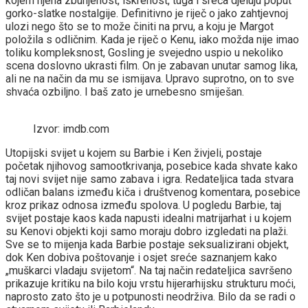
kojem njena zbunjenost, iskrenost, tuga i sreća djeluju poput
gorko-slatke nostalgije. Definitivno je riječ o jako zahtjevnoj
ulozi nego što se to može činiti na prvu, a koju je Margot
položila s odličnim. Kada je riječ o Kenu, iako možda nije imao
toliku kompleksnost, Gosling je svejedno uspio u nekoliko
scena doslovno ukrasti film. On je zabavan unutar samog lika,
ali ne na način da mu se ismijava. Upravo suprotno, on to sve
shvaća ozbiljno. I baš zato je urnebesno smiješan.
Izvor: imdb.com
Utopijski svijet u kojem su Barbie i Ken živjeli, postaje
početak njihovog samootkrivanja, posebice kada shvate kako
taj novi svijet nije samo zabava i igra. Redateljica tada stvara
odličan balans između kiča i društvenog komentara, posebice
kroz prikaz odnosa između spolova. U pogledu Barbie, taj
svijet postaje kaos kada napusti idealni matrijarhat i u kojem
su Kenovi objekti koji samo moraju dobro izgledati na plaži.
Sve se to mijenja kada Barbie postaje seksualizirani objekt,
dok Ken dobiva poštovanje i osjet sreće saznanjem kako
„muškarci vladaju svijetom“. Na taj način redateljica savršeno
prikazuje kritiku na bilo koju vrstu hijerarhijsku strukturu moći,
naprosto zato što je u potpunosti neodrživa. Bilo da se radi o