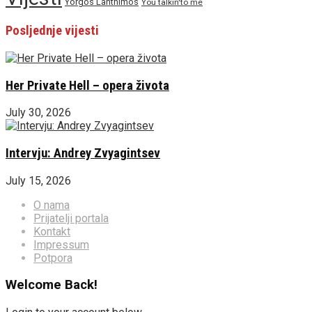
Yorgos Lanthimos
You talkin'to me
Posljednje vijesti
Her Private Hell – opera života
July 30, 2026
Intervju: Andrey Zvyagintsev
July 15, 2026
O nama
Prijatelji portala
Kontakt
Impressum
Potpora
Welcome Back!