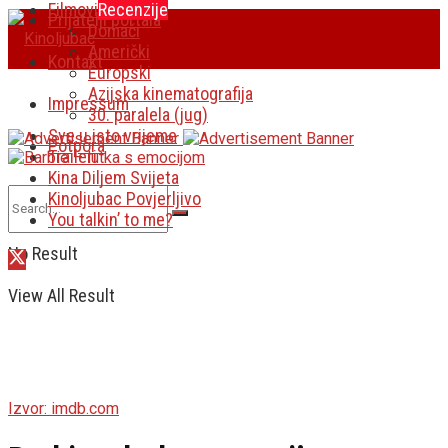
Filmovi
Recenzije
Prijatelji portala
Domaći
Američki
Kontakt
Europski
Azijska kinematografija
Impressum
30. paralela (jug)
Sve u isto vrijeme
Potpora
Traileri
Kina Diljem Svijeta
Kinoljubac Povjerljivo
You talkin’ to me?
No Result
View All Result
Izvor: imdb.com