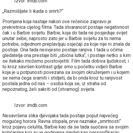
Izvor: imdb.com
„Razmišljate li ikada o smrti?“
Promjena koja nastaje nakon ove rečenice zapravo je
prekretnica cijelog filma. Tada stvaranost postaje negativnost
čak i u Barbie svijetu. Barbie, koja do tada ne posjeduje svijet
unutar sebe, naprosto zato jer u Barbie svijetu za to nema
potrebe, odjednom preplavljuju osjećaji za koje nije ni znala da
postoje. Ona tada nesvjesno postaje ranjiva. I tada u očima
gledatelja ona prestaje biti „obična lutka“, i postaje netko s kim
se itekako možemo poistovjetiti. Film tada dobiva ljudskost, i
to kroz savršen kontrast gdje smo u početku vidjeli Barbie
koja je u potpunosti povezana sa svojim okruženjem i u kojem
se nema čega sramiti i stidjeti, da bi onda kroz tu ranjivost
postala jedna od nas – osoba koja se, iz straha od
nepoznatog, želi sakriti od (stvarnog) svijeta.
Izvor: imdb.com
Nesavršena slika djevojaka tada postaje poput najvećeg
mogućeg horora. Ravna stopala, prve naznake „smrtnosti“
kroz pojavu celulita, Barbie kao da se tada suočava sa svojim
kritičarima koji su je godinama gledali kao personifikaciju