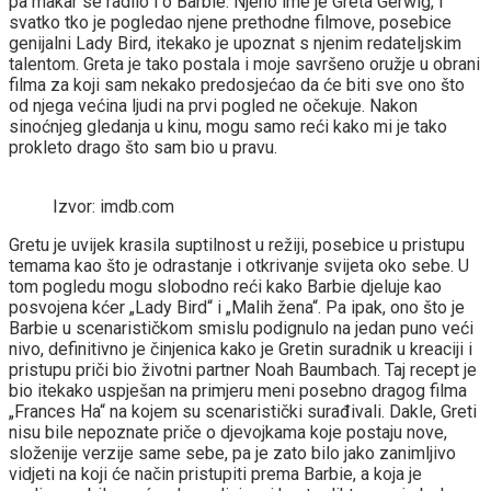
pa makar se radilo i o Barbie. Njeno ime je Greta Gerwig, i
svatko tko je pogledao njene prethodne filmove, posebice
genijalni Lady Bird, itekako je upoznat s njenim redateljskim
talentom. Greta je tako postala i moje savršeno oružje u obrani
filma za koji sam nekako predosjećao da će biti sve ono što
od njega većina ljudi na prvi pogled ne očekuje. Nakon
sinoćnjeg gledanja u kinu, mogu samo reći kako mi je tako
prokleto drago što sam bio u pravu.
Izvor: imdb.com
Gretu je uvijek krasila suptilnost u režiji, posebice u pristupu
temama kao što je odrastanje i otkrivanje svijeta oko sebe. U
tom pogledu mogu slobodno reći kako Barbie djeluje kao
posvojena kćer „Lady Bird“ i „Malih žena“. Pa ipak, ono što je
Barbie u scenarističkom smislu podignulo na jedan puno veći
nivo, definitivno je činjenica kako je Gretin suradnik u kreaciji i
pristupu priči bio životni partner Noah Baumbach. Taj recept je
bio itekako uspješan na primjeru meni posebno dragog filma
„Frances Ha“ na kojem su scenaristički surađivali. Dakle, Greti
nisu bile nepoznate priče o djevojkama koje postaju nove,
složenije verzije same sebe, pa je zato bilo jako zanimljivo
vidjeti na koji će način pristupiti prema Barbie, a koja je