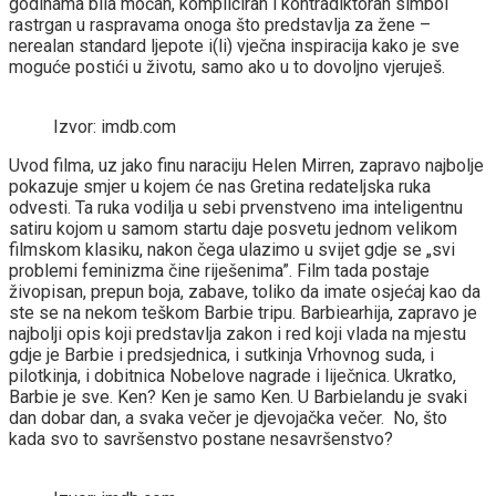
godinama bila moćan, kompliciran i kontradiktoran simbol
rastrgan u raspravama onoga što predstavlja za žene –
nerealan standard ljepote i(li) vječna inspiracija kako je sve
moguće postići u životu, samo ako u to dovoljno vjeruješ.
Izvor: imdb.com
Uvod filma, uz jako finu naraciju Helen Mirren, zapravo najbolje
pokazuje smjer u kojem će nas Gretina redateljska ruka
odvesti. Ta ruka vodilja u sebi prvenstveno ima inteligentnu
satiru kojom u samom startu daje posvetu jednom velikom
filmskom klasiku, nakon čega ulazimo u svijet gdje se „svi
problemi feminizma čine riješenima”. Film tada postaje
živopisan, prepun boja, zabave, toliko da imate osjećaj kao da
ste se na nekom teškom Barbie tripu. Barbiearhija, zapravo je
najbolji opis koji predstavlja zakon i red koji vlada na mjestu
gdje je Barbie i predsjednica, i sutkinja Vrhovnog suda, i
pilotkinja, i dobitnica Nobelove nagrade i liječnica. Ukratko,
Barbie je sve. Ken? Ken je samo Ken. U Barbielandu je svaki
dan dobar dan, a svaka večer je djevojačka večer. No, što
kada svo to savršenstvo postane nesavršenstvo?