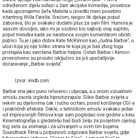
određenom dijelu odlazi u žanr akcijske komedije, posebice
kada upoznajemo šefa Matella u izvedbi meni posebno
iritantnog Willa Farella. Srećom, njegov lik djeluje poput
zaborava, što je svakako dodatni plus za sam film. Humora je
sasvim dovoljno, iako mi je osobno bio najbolji onaj suptilni,
poput trenutka kada se naratorica svojim komentarom obrati
publici. Tu je i jako dobra Kate McKinnon kao „čudna Barbie“, u
ulozi koja joj nije toliko strana te koja joj je baš zbog toga
pristajala kao savršena Barbie haljina. Ostali Barbie i Kenovi
prvenstveno su prisutni isključivo za još upečatljivije
dočaravanje „Barbie svijeta“.
Izvor: imdb.com
Barbie ima jako puno referenci i utjecaja, a u onom vizualnom
smislu zaista izgleda hipnotizirajuće. Slike Barbie svijeta u
nekim su dijelovima čak i ručno ocrtani, pored korištenja CGI-a
i praktičnih efekata. Dakle, u tehničkom smislu svakako jedan
od impresivnijih filmova koje sam pogledao ove godine u kinu.
Kinematografija u gledatelju baš budi želju za posjetom cijelog
tog seta sa snimanja i za uživanjem u svim tim bojama.
Soundtrack filma u potpunosti odgovara Barbie svijetu, gdje