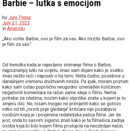
Barbie – lutka s emocijom
by
Jure Pepur
July 21, 2023
in
Američki
„Ako volite Barbie, ovo je film za vas. Ako mrzite Barbie, ovo
je film za vas.“
Od trenutka kada je najavljeno snimanje filma o Barbie,
najpoznatijoj lutki na svijetu, imao sam dojam kako je svatko
imao nešto reći i napisati o toj temi. Ništa čudno, posebice u
današnjem vremenu društvenih mreža. Pa ipak, moram priznati
kako sam ostao poprilično neugodno iznenađen količinom
negativnih komentara na račun same ideje o filmu. Nema
potrebe za citatima, mislim kako otprilike znate u kojem je to
smjeru išlo. No, nisam mogao ne primijetiti kako se gotovo
nitko od tih „mrziti prije gledanja“ kritičara nije pozabavio
osobom kojoj je i povjerena redateljska palica filma. Jer da
jest, onda bi sasvim sigurno znali kako je ta filmašica zadnja
osoba koja bi bilo kojem filmu pristupila na neozbiljan način,