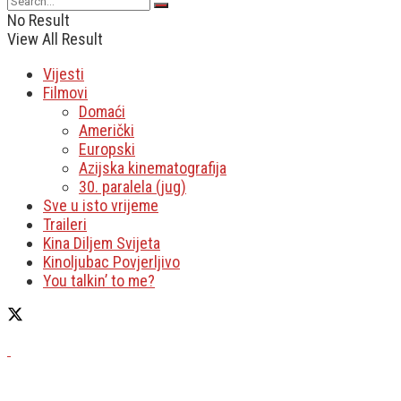
No Result
View All Result
Vijesti
Filmovi
Domaći
Američki
Europski
Azijska kinematografija
30. paralela (jug)
Sve u isto vrijeme
Traileri
Kina Diljem Svijeta
Kinoljubac Povjerljivo
You talkin’ to me?