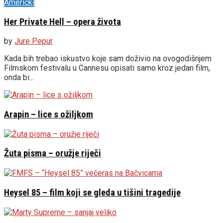
Američki
Her Private Hell – opera života
by
Jure Pepur
Kada bih trebao iskustvo koje sam doživio na ovogodišnjem
Filmskom festivalu u Cannesu opisati samo kroz jedan film,
onda bi...
Arapin – lice s ožiljkom
Žuta pisma – oružje riječi
Heysel 85 – film koji se gleda u tišini tragedije